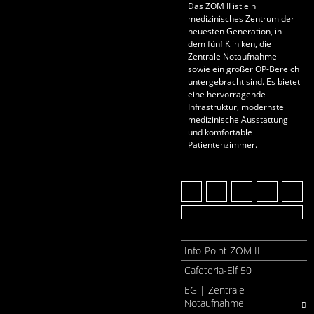
Das ZOM II ist ein
medizinisches Zentrum der
neuesten Generation, in
dem fünf Kliniken, die
Zentrale Notaufnahme
sowie ein großer OP-Bereich
untergebracht sind. Es bietet
eine hervorragende
Infrastruktur, modernste
medizinische Ausstattung
und komfortable
Patientenzimmer.
Info-Point ZOM II
Cafeteria-Elf 50
EG | Zentrale
Notaufnahme